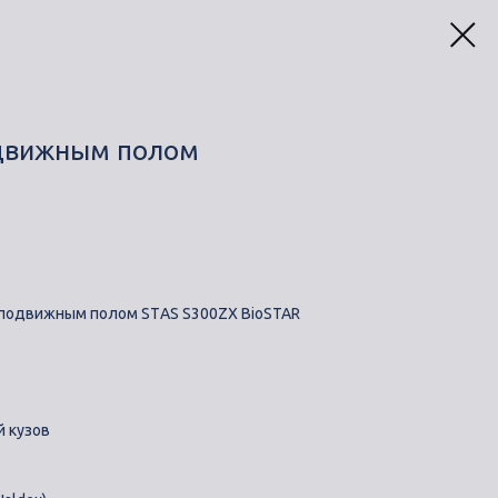
одвижным полом
 подвижным пoлом STАS S300ZХ BioSТАR
 кузов