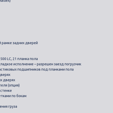
aldex)
й рамке задних дверей
500 LС, 21 плaнка пола
гладкое исполнение – разрешен заезд погрузчик
астиковых подшипников под планками пола
дверях
их дверях
теля (опция)
 стенке
тками по бокам
ения груза