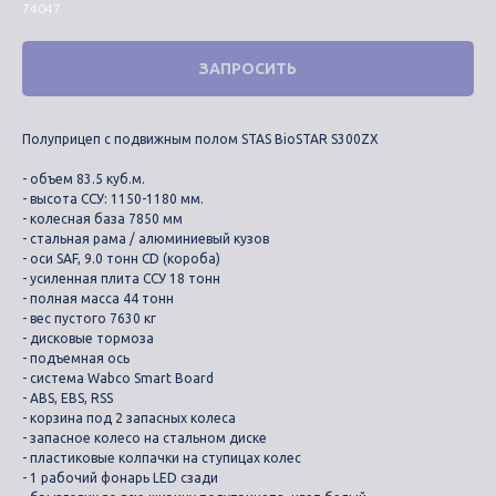
74047
ЗАПРОСИТЬ
Полуприцеп с подвижным полом STAS BioSTAR S300ZX
- объем 83.5 куб.м.
- высота ССУ: 1150-1180 мм.
- колесная база 7850 мм
- стальная рама / алюминиевый кузов
- оси SAF, 9.0 тонн CD (короба)
- усиленная плита ССУ 18 тонн
- полная масса 44 тонн
- вес пустого 7630 кг
- дисковые тормоза
- подъемная ось
- система Wabco Smart Board
- ABS, EBS, RSS
- корзина под 2 запасных колеса
- запасное колесо на стальном диске
- пластиковые колпачки на ступицах колес
- 1 рабочий фонарь LED сзади