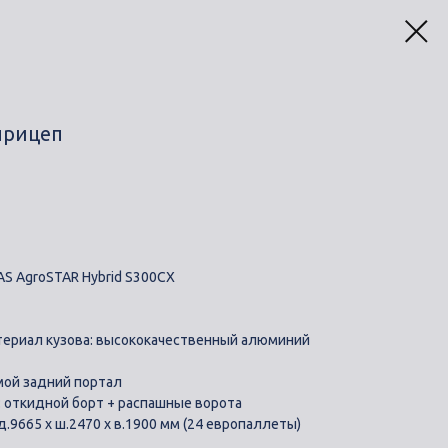
прицеп
S AgroSTAR Hybrid S300CX
материал кузова: высококачественный алюминий
мой задний портал
: откидной борт + распашные ворота
д.9665 х ш.2470 х в.1900 мм (24 европаллеты)