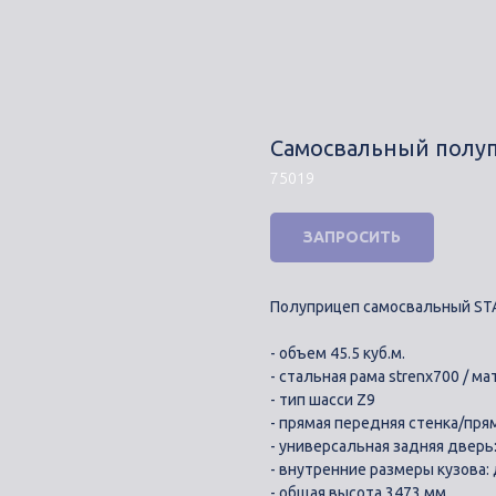
Самосвальный полу
75019
ЗАПРОСИТЬ
Полуприцеп самосвальный STA
- объем 45.5 куб.м.
- стальная рама strenx700 / 
- тип шасси Z9
- прямая передняя стенка/пря
- универсальная задняя дверь
- внутренние размеры кузова: 
- общая высота 3473 мм