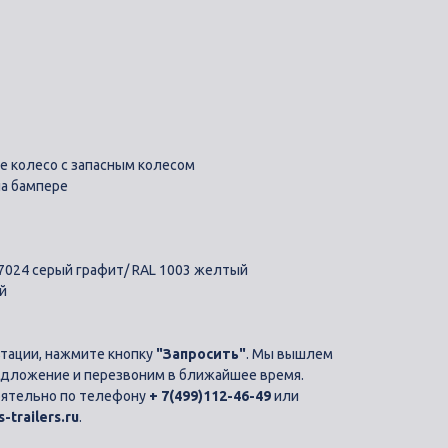
ое колесо с запасным колесом
на бампере
L 7024 серый графит/ RAL 1003 желтый
й
тации, нажмите кнопку
"Запросить"
. Мы вышлем
едложение и перезвоним в ближайшее время.
оятельно по телефону
+ 7(499)112-46-49
или
-trailers.ru
.