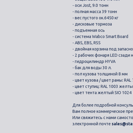
- оси Jost, 9.0 тонн
- полная масса 39 тонн
- вес пустого ок.6450 кг
- дисковые тормоза
- подъемная ось
- система Wabco Smart Board
- ABS, EBS, RSS
- двойная корзина под запасн
- 2 рабочих фонаря LED сзади 
- гидроцилиндр HYVA
- бак для воды 30 л.
- пол кузова толщиной 8 мм
- цвет кузова / цвет рамы: RA
- цвет ступиц: RAL 1003 желты
- цвет тента желтый SIO 1024
Для более подробной консуль
Вам полное коммерческое пр
Или свяжитесь с нами самост
электронной почте
sales@stas